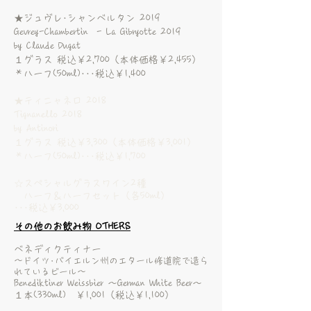
★ジュヴレ･シャンベルタン 2019
Gevrey-Chambertin - La Gibryotte 2019
by Claude Dugat
１グラス 税込￥2,700（本体価格￥2,455）
＊ハーフ(50ml)･･･税込￥1,400
★ティニャネロ 2018
Tignanello 2018
by Antinori
１グラス 税込￥3,300（本体価格￥3,001）
＊ハーフ(50ml)･･･税込￥1,700
☆スペシャルグラスワイン2種
ハーフ＆ハーフセット（各50ml）
･･･税込￥3,000
その他のお飲み物 OTHERS
ベネディクティナー
～ドイツ･バイエルン州のエタール修道院で造ら
れているビール～
Benediktiner Weissbier ～German White Beer～
１本(330ml) ￥1,001（税込￥1,100）