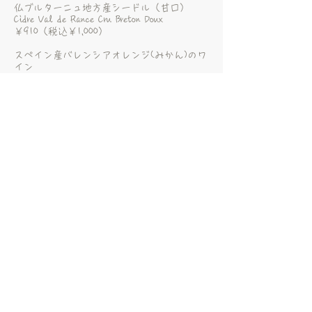
仏ブルターニュ地方産シードル（甘口）
Cidre Val de Rance Cru Breton Doux
￥910（税込￥1,000）
スペイン産バレンシアオレンジ(みかん)のワ
イン
Tarongino Vino de Orange - Wine from
Valencian Oranges
￥1,091（税込￥1,200）
シェリー フィノ
Sherry Palomino Fino (Tio Pepe)
￥910（税込￥1,000）
ルビーポート
Fine Ruby Port (Sandeman)
￥910（税込￥1,000）
マデイラワイン アルヴァダ 5年熟成
Madeira Alvada 5years Old (Blandy's)
￥910（税込￥1,000）
マデイラワイン オールド･リザーヴ 10年熟成
Madeira Old Reserve 10years Aged (East India)
￥1,001（税込￥1,100）