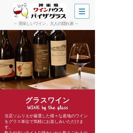
～ 美味しいワイン、大人の隠れ家 ～
グラスワイン
WINE by the glass
当店ソムリエが厳選した様々な産地のワイン
をグラス単位で気軽にお楽しみいただけま
す。
飲みやすいライトな味わいから飲みごたえの