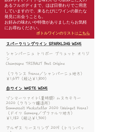
あるフルボディまで、ほぼ日替わりでご用意
していますので、来るたびにワインの新たな
発見に出会うことも。
お好みの味わいや特徴がありましたらお気軽
にお尋ねください。
ボトルワインのリスト
は
こちら
スパークリングワイン SPARKLING WINE
シャンパーニュ トリボー ブリュット オリジ
ン
Champagne TRIBAUT Brut Origine
（フランス France／シャンパーニュ地方）
￥1,637（税込￥1,800）
白ワイン WHITE WINE
ゾンマーツァイト(夏時間) ムスカテラー
2020（クランツ醸造所）
Sommerzeit Muskateller 2020 (Weingut Kranz)
（ドイツ Germany／プファルツ地方）
￥1,182（税込￥1,300）
アルザス リースリング 2019（トリンバッ