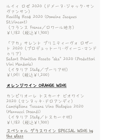
ルイィ ロゼ 2020（ドメーヌ･ジャック･サン
ヴァンサン）
Reuilly Rosé 2020 (Domaine Jacques
St.Vincent)
（フランス France／ロワール地方）
￥1,182（税込￥1,300）
「アカ」サレント プリミティーヴォ ロザー
ト 2020（プロデュットーリ･ヴィーニ･マンド
ゥリア）
Salent Primitivo Rosato "aka" 2020 (Produttori
Vini Manduria)
（イタリア Italy／プーリア州）
￥1,091（税込￥1,200）
オレンジワイン ORANGE WINE
カンピリオーレ トスカーナ ビオワイン
2020（マンヌッチ･ドロアンディ）
Campiglione Toscana Vino Biologico 2020
(Mannucci Droandi)
（イタリア Italy／トスカーナ州）
￥1,182（税込￥1,300）
スペシャル グラスワイン SPECIAL WINE by
the glass