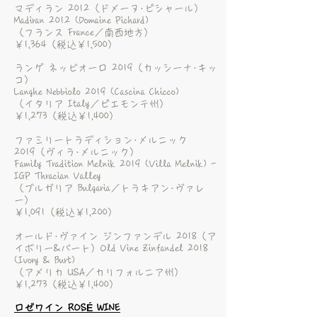
マディラン 2012（ドメーヌ･ピシャール）
Madiran 2012 (Domaine Pichard)
（フランス France／南西地方）
￥1,364（税込￥1,500）
ランゲ ネッビオーロ 2019（カッシーナ･キッ
コ）
Langhe Nebbiolo 2019 (Cascina Chicco)
（イタリア Italy／ピエモンテ州）
￥1,273（税込￥1,400）
ファミリートラディション･メルニック
2019（ヴィラ･メルニック）
Family Tradition Melnik 2019 (Villa Melnik) -
IGP Thracian Valley
（ブルガリア Bulgaria／トラキアン･ヴァレ
ー）
￥1,091（税込￥1,200）
オールド･ヴァイン ジンファンデル 2018（ア
イボリー&バート）
Old Vine Zinfandel 2018
(Ivory & Burt)
（アメリカ USA／カリフォルニア州）
￥1,273（税込￥1,400）
ロゼワイン ROSÉ WINE