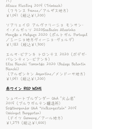
ハ）
Alsace Riesling 2019 (Trimbach)
（フランス France／アルザス地方）
￥1,091（税込￥1,200）
ソアリェイロ アルヴァリーニョ モンサン･
イ･メルガッソ 2020
Soalheiro Alvarinho
Monção e Melgaço 2020
（ポルトガル Portugal
／ミーニョ地方ヴィーニョ･ヴェルデ）
￥1,182（税込￥1,300）
エルサ･ビアンキ トロンテス 2020（ボデガ･
バレンティン･ビアンキ）
Elsa Bianchi Torrontés 2020 (Bodega Balentin
Bianchi)
（アルゼンチン Argentine／メンドーサ地方）
￥1,091（税込￥1,200）
赤ワイン RED WINE
シュペートブルグンダー QbA "火山岩"
2019（ブルクガルテン醸造所）
Spätburgunder QbA “Vulkangestein” 2019
(Weingut Burggarten)
（ドイツ Germany／アール地方）
￥1,273（税込￥1,400）