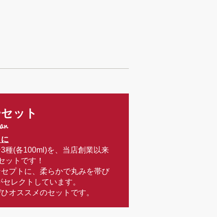
ーセット
lan
もに
(各100ml)を、当店創業以来
セットです！
ンセプトに、柔らかで丸みを帯び
エがセレクトしています。
ぜひオススメのセットです。