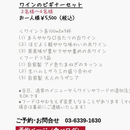
ワインのビギナーセット
2名様～4名様
お一人様￥5,500（税込）
＜ワイン＞各100ml×3杯
(1) まろやかな口当たりの白ワイン
(2) ほどよく軽やかな味わいの赤ワイン
(3) 果実味が豊かでやや重めの赤ワイン
＜フード＞3品
(1) 自家製 アメ色たまねぎのキッシュ
(2) 生ハムとサラミの盛り合わせ
(3) 自家製 大人のラザニア
●当日、通常のメニューからワインやフードの追加注
もOKです
●フードはやむをえず変更となることがあります（そ
場合は事前にご連絡いたします）
ご予約･お問合せ
03-6339-1630