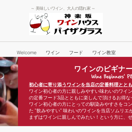
～ 美味しいワイン、大人の隠れ家 ～
Welcome
ワイン
フード
ワイン教室
ワインのビギナ
Wine Beginners' P
初心者に寄り添うワインを当店の定番料理とと
ワイン初心者の方に親しみやすい味わいのワイン3種
の定番フード3品とともに楽しんで頂けるお得な
ワイン初心者の方にとっての馴染みやすさをコ
た "飲みやすい" 味わいのワインを当店ソムリ
まずはワインに親しんでみたい！という方に、