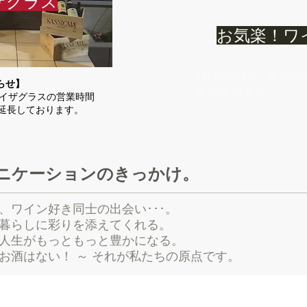
ザグラス
お気楽！ワ
7月25日(木) 「夏の
らせ】
参加者募集中！
バイザグラスの営業時間
延長しております。
ュニケーションのきっかけ。
、ワイン好き同士の出会い･･･。
暮らしに彩りを添えてくれる。
人生がもっともっと豊かになる。
いお酒はない！ ～ それが私たちの原点です。