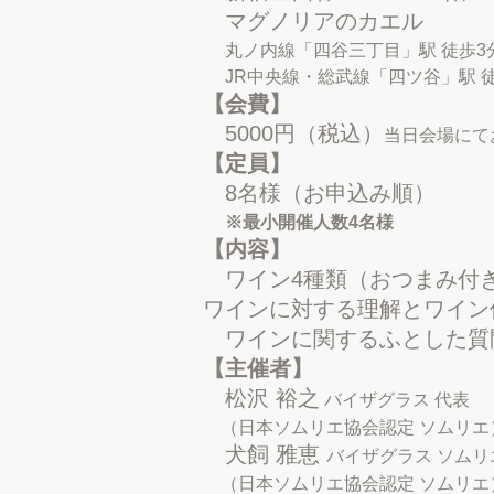
マグノリアのカエル
丸ノ内線「四谷三丁目」駅 徒歩3
JR中央線・総武線「四ツ谷」駅 徒
【会費】
5000円（税込）
当日会場にて
【定員】
8名様（お申込み順）
※最小開催人数4名様
【内容】
​
ワイン4種類（おつまみ付
ワインに対する理解とワイン
ワインに関するふとした質
【主催者】
​
松沢 裕之
バイザグラス 代表
（日本ソムリエ協会認定 ソムリエ
犬飼 雅恵
バイザグラス ソムリ
（日本ソムリエ協会認定 ソムリエ