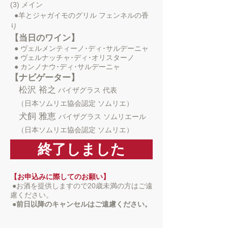
(3) メイン
●羊とジャガイモのグリル フェンネルの香
り
【当日のワイン】
●
ヴェルメンティーノ･ディ･サルデーニャ
●
ヴェルナッチャ･ディ･オリスターノ
●
カンノナウ
･
ディ
･
サルデーニャ
【ナビゲーター】
​
松沢 裕之
バイザグラス 代表
（日本ソムリエ協会認定 ソムリエ）
犬飼 雅恵
バイザグラス ソムリエール
（日本ソムリエ協会認定 ソムリエ）
終了しました
【お申込みに際してのお願い】
●
お酒を提供しますので20歳未満の方はご遠
慮ください。
​
●前日以降のキャンセルはご遠慮ください。