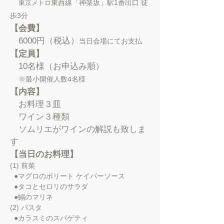
東西線「神楽坂」駅1番出口 徒
東京メトロ
歩3分
【会費】
6000円（税込）
当日会場にてお支払
【定員】
10名様（お申込み順）
※最小開催人数4名様
【内容】
お料理３皿
ワイン３種類
ソムリエがワインの解説も致しま
す
【当日のお料理
】
(1) 前菜
●マグロのボリート ケイパーソース
●タコとセロリのサラダ
●鰯のマリネ
(2) パスタ
●カラスミのスパゲティ