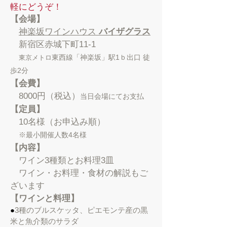
軽にどうぞ！
【会場】
神楽坂ワインハウス
バイザグラス
新宿区赤城下町11-1
東西線「神楽坂」駅1ｂ出口 徒
東京メトロ
歩2分
【会費】
8000円（税込）
当日会場にてお支払
【定員】
10名様（お申込み順）
※最小開催人数4名様
【内容】
ワイン3種類とお料理3皿
ワイン・お料理・食材の解説もご
ざいます
【ワインと料理】
●
3種のブルスケッタ、ピエモンテ産の黒
米と魚介類のサラダ