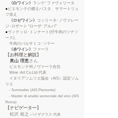
《白ワイン》
ランゲ･ファヴォリータ
●
ピエモンテの郷土パスタ、サマートリュ
フ添え
《ロゼワイン》
コッリーネ･ノヴァレー
ジ･ロザート “ローザ･アルバ”
●
ヴィテッロ･トンナート(仔牛肉のツナソ
ース)、
牛肉のバルサミコ･ソテー
《赤ワイン》
ファーラ
【お料理と解説】
奥山 理恵
さん
ピエモンテ州ノヴァーラ在住
Wine･Art Co.Ltd 代表
イタリアソムリエ協会（AIS）認定ソム
リエ
- Sommelier (AIS Piemonte)
- Master di analisi sensoriale del vino (AIS
Roma)
【ナビゲーター】
​
松沢 裕之
バイザグラス 代表