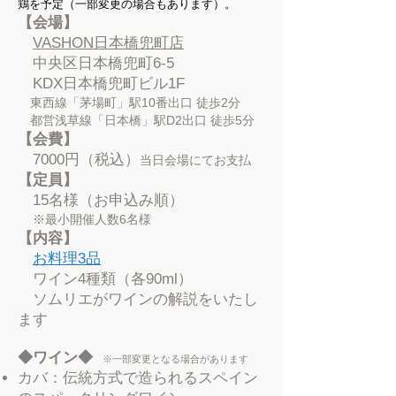
鶏を予定（一部変更の場合もあります）。
【会場】
VASHON日本橋兜町店
中央区日本橋兜町6-5
KDX日本橋兜町ビル1F
東西線「茅場町」駅10番出口 徒歩2分
都営浅草線「日本橋」駅D2出口 徒歩5分
【会費】
7000円（税込）
当日会場にてお支払
【定員】
15名様（お申込み順）
※最小開催人数6名様
【内容】
お料理3品
ワイン4種類（各90ml）
ソムリエがワインの解説をいたし
ます
◆
ワイン◆
※⼀部変更となる場合があります
カバ：伝統方式で造られるスペイン