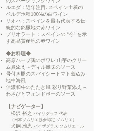
のスパークリングワイン
ルエダ：近年注目､スペイン土着の
ベルデホ種100%の白ワイン
リオハ：スペインを最も代表する伝
統的な銘醸地の赤ワイン
プリオラート：スペインの “今” を示
す高品質産地の赤ワイン
◆お料理
◆
高原ハーブ鶏のポワレ 山芋のクリー
ム煮添え～ディル風味のソース
骨付き豚のスパイシートマト煮込み
地中海風
信濃和牛のたたき風 彩り野菜添え～
わさびとフォンドボーのソース
【ナビゲーター】
​
松沢 裕之
バイザグラス 代表
（日本ソムリエ協会認定 ソムリエ）
犬飼 雅恵
バイザグラス ソムリエール